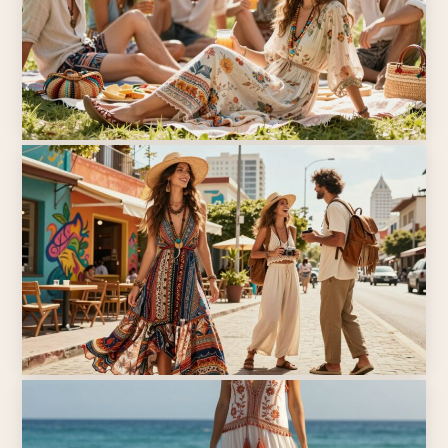
BOHO STYLE
Boho-Outfits in Weiß, Creme und
Beige 2026: Die eleganteste
Sommerpalette
BOHO STYLE
Boho-Mode im Hochsommer 2026:
Diese Outfits funktionieren auch bei
Hitze