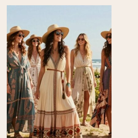
BOHO STYLE
,
SCHUHE
Boho-Sandalen und Wedges 2026:
Welche Schuhe jetzt zu Damen-
Looks passen