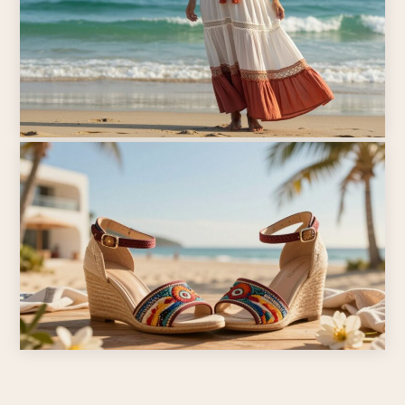
BOHO STYLE
Boho-Looks für City-Trip und
Sommerferien 2026: So packst du
stilvoll
BOHO STYLE
Boho-Kleider für den Strandurlaub
2026: Diese Modelle sind leicht und
stilvoll