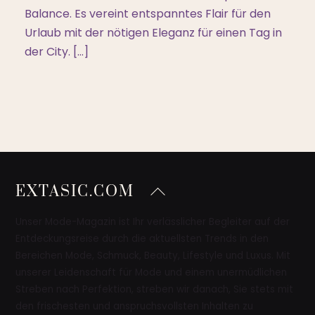
Balance. Es vereint entspanntes Flair für den
Urlaub mit der nötigen Eleganz für einen Tag in
der City. […]
Back
EXTASIC.COM
To
Top
Unser Mode-Magazin ist Ihr verlässlicher Begleiter auf der
Entdeckungsreise durch die aktuellsten Trends in den
Bereichen Mode, Schmuck, Beauty, Lifestyle und Luxus. Mit
unserer Leidenschaft für Mode und einem unermüdlichen
Streben nach Perfektion, streben wir danach, Sie stets mit
den frischesten und anspruchsvollsten Inhalten zu