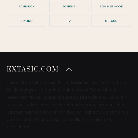
SCHMUCK
SCHUHE
SOMMERMODE
STYLING
TV
URLAUB
Back
EXTASIC.COM
To
Top
Unser Mode-Magazin ist Ihr verlässlicher Begleiter auf der
Entdeckungsreise durch die aktuellsten Trends in den
Bereichen Mode, Schmuck, Beauty, Lifestyle und Luxus. Mit
unserer Leidenschaft für Mode und einem unermüdlichen
Streben nach Perfektion, streben wir danach, Sie stets mit
den frischesten und anspruchsvollsten Inhalten zu
bereichern.