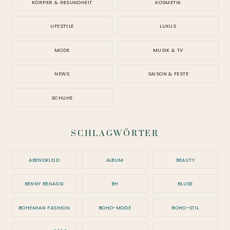
KÖRPER & GESUNDHEIT
KOSMETIK
LIFESTYLE
LUXUS
MODE
MUSIK & TV
NEWS
SAISON & FESTE
SCHUHE
SCHLAGWÖRTER
ABENDKLEID
ALBUM
BEAUTY
BENNY BENASSI
BH
BLUSE
BOHEMIAN FASHION
BOHO-MODE
BOHO-STIL