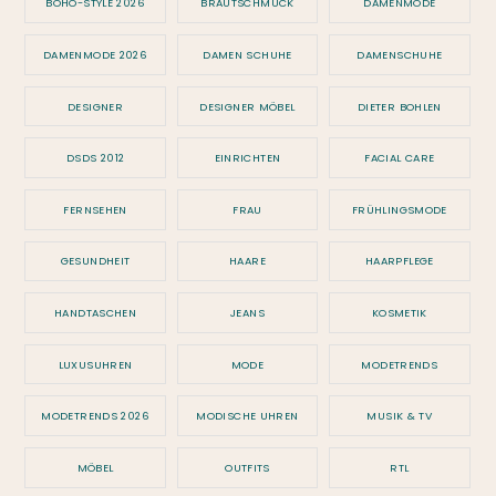
BOHO-STYLE 2026
BRAUTSCHMUCK
DAMENMODE
DAMENMODE 2026
DAMEN SCHUHE
DAMENSCHUHE
DESIGNER
DESIGNER MÖBEL
DIETER BOHLEN
DSDS 2012
EINRICHTEN
FACIAL CARE
FERNSEHEN
FRAU
FRÜHLINGSMODE
GESUNDHEIT
HAARE
HAARPFLEGE
HANDTASCHEN
JEANS
KOSMETIK
LUXUSUHREN
MODE
MODETRENDS
MODETRENDS 2026
MODISCHE UHREN
MUSIK & TV
MÖBEL
OUTFITS
RTL