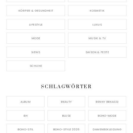
KÖRPER & GESUNDHEIT
KOSMETIK
LIFESTYLE
LUXUS
MODE
MUSIK & TV
NEWS
SAISON & FESTE
SCHUHE
SCHLAGWÖRTER
ALBUM
BEAUTY
BENNY BENASSI
BH
BLUSE
BOHO-MODE
BOHO-STIL
BOHO-STYLE 2026
DAMENBEKLEIDUNG