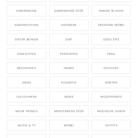
DAMENMODE
DAMENMODE 2026
DAMEN SCHUHE
DAMENSCHUHE
DESIGNER
DESIGNER MÖBEL
DIETER BOHLEN
DIÄT
DSDS 2012
EINRICHTEN
FERNSEHEN
FRAU
GESUNDHEIT
HAARE
HOCHZEIT
JEANS
KOSMETIK
KÖRPER
LUXUSUHREN
MODE
MODETRENDS
MODE TRENDS
MODETRENDS 2026
MODISCHE UHREN
MUSIK & TV
MÖBEL
OUTFITS