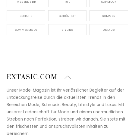
PASSENDE BH
RTL
SCHMUCK
SCHUHE
SCHÖNHEIT
SOMMER
SOMMERMODE
STYLING
URLAUB
Back
EXTASIC.COM
To
Top
Unser Mode-Magazin ist Ihr verlässlicher Begleiter auf der
Entdeckungsreise durch die aktuellsten Trends in den
Bereichen Mode, Schmuck, Beauty, Lifestyle und Luxus. Mit
unserer Leidenschaft für Mode und einem unermüdlichen
Streben nach Perfektion, streben wir danach, Sie stets mit
den frischesten und anspruchsvollsten Inhalten zu
bereichern.