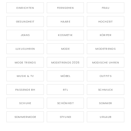
EINRICHTEN
FERNSEHEN
FRAU
GESUNDHEIT
HAARE
HOCHZEIT
JEANS
KOSMETIK
KÖRPER
LUXUSUHREN
MODE
MODETRENDS
MODE TRENDS
MODETRENDS 2026
MODISCHE UHREN
MUSIK & TV
MÖBEL
OUTFITS
PASSENDE BH
RTL
SCHMUCK
SCHUHE
SCHÖNHEIT
SOMMER
SOMMERMODE
STYLING
URLAUB