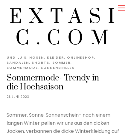
Skip
Men
EXTASI
to
content
C.COM
EXTASIC
MODE
DRYKORN
,
FASHION
,
GRETA
UND LUIS
,
HOSEN
,
KLEIDER
,
ONLINESHOP
,
SANDALEN
,
SHORTS
,
SOMMER
,
SOMMERMODE
,
SONNENBRILLEN
Sommermode- Trendy in
die Hochsaison
21. JUNI 2023
Sommer, Sonne, Sonnenschein- nach einem
langen Winter pellen wir uns aus den dicken
Jacken, verbannen die dicke Winterkleidung auf