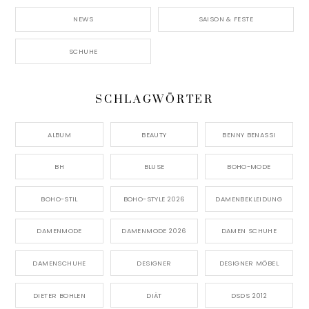
NEWS
SAISON & FESTE
SCHUHE
SCHLAGWÖRTER
ALBUM
BEAUTY
BENNY BENASSI
BH
BLUSE
BOHO-MODE
BOHO-STIL
BOHO-STYLE 2026
DAMENBEKLEIDUNG
DAMENMODE
DAMENMODE 2026
DAMEN SCHUHE
DAMENSCHUHE
DESIGNER
DESIGNER MÖBEL
DIETER BOHLEN
DIÄT
DSDS 2012