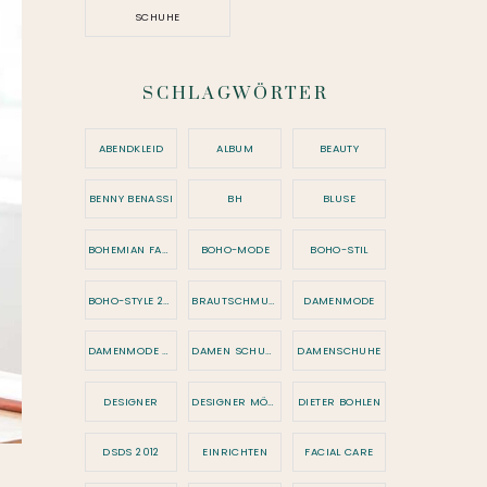
SCHUHE
SCHLAGWÖRTER
ABENDKLEID
ALBUM
BEAUTY
BENNY BENASSI
BH
BLUSE
BOHEMIAN FASHION
BOHO-MODE
BOHO-STIL
BOHO-STYLE 2026
BRAUTSCHMUCK
DAMENMODE
DAMENMODE 2026
DAMEN SCHUHE
DAMENSCHUHE
DESIGNER
DESIGNER MÖBEL
DIETER BOHLEN
DSDS 2012
EINRICHTEN
FACIAL CARE