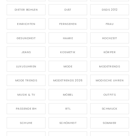
DIETER BOHLEN
DIÄT
DSDS 2012
EINRICHTEN
FERNSEHEN
FRAU
GESUNDHEIT
HAARE
HOCHZEIT
JEANS
KOSMETIK
KÖRPER
LUXUSUHREN
MODE
MODETRENDS
MODE TRENDS
MODETRENDS 2026
MODISCHE UHREN
MUSIK & TV
MÖBEL
OUTFITS
PASSENDE BH
RTL
SCHMUCK
SCHUHE
SCHÖNHEIT
SOMMER