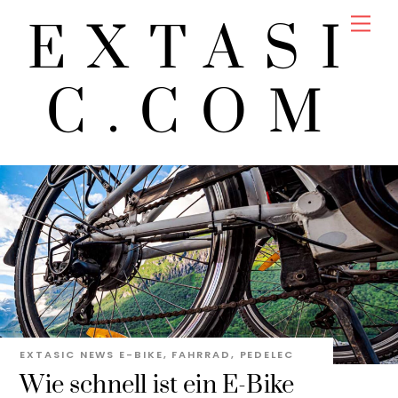
Skip
Men
EXTASI
to
content
C.COM
EXTASIC
NEWS
E-BIKE
,
FAHRRAD
,
PEDELEC
Wie schnell ist ein E-Bike