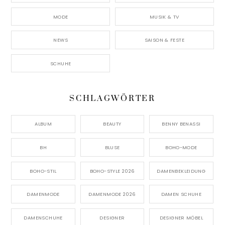
MODE
MUSIK & TV
NEWS
SAISON & FESTE
SCHUHE
SCHLAGWÖRTER
ALBUM
BEAUTY
BENNY BENASSI
BH
BLUSE
BOHO-MODE
BOHO-STIL
BOHO-STYLE 2026
DAMENBEKLEIDUNG
DAMENMODE
DAMENMODE 2026
DAMEN SCHUHE
DAMENSCHUHE
DESIGNER
DESIGNER MÖBEL