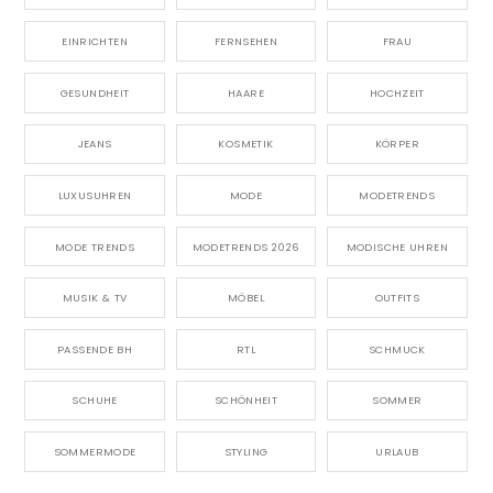
EINRICHTEN
FERNSEHEN
FRAU
GESUNDHEIT
HAARE
HOCHZEIT
JEANS
KOSMETIK
KÖRPER
LUXUSUHREN
MODE
MODETRENDS
MODE TRENDS
MODETRENDS 2026
MODISCHE UHREN
MUSIK & TV
MÖBEL
OUTFITS
PASSENDE BH
RTL
SCHMUCK
SCHUHE
SCHÖNHEIT
SOMMER
SOMMERMODE
STYLING
URLAUB