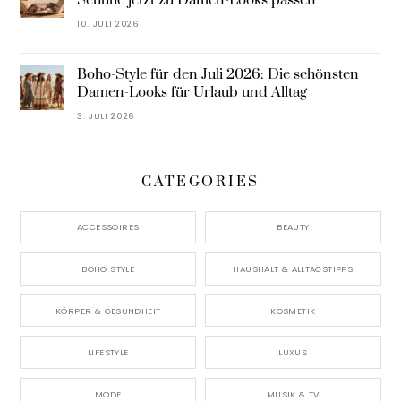
Schuhe jetzt zu Damen-Looks passen
10. JULI 2026
Boho-Style für den Juli 2026: Die schönsten
Damen-Looks für Urlaub und Alltag
3. JULI 2026
CATEGORIES
ACCESSOIRES
BEAUTY
BOHO STYLE
HAUSHALT & ALLTAGSTIPPS
KÖRPER & GESUNDHEIT
KOSMETIK
LIFESTYLE
LUXUS
MODE
MUSIK & TV