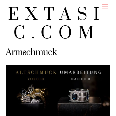
Skip
Men
EXTASI
to
content
C.COM
Armschmuck