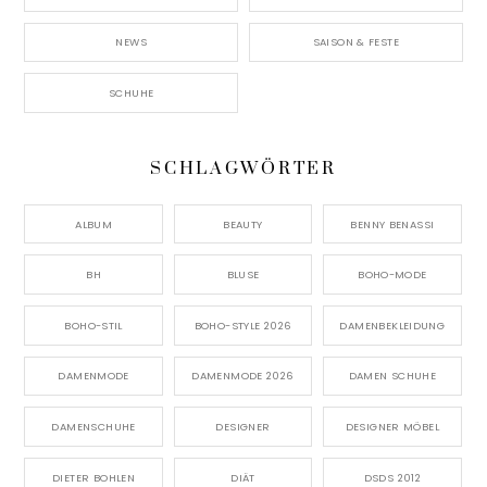
NEWS
SAISON & FESTE
SCHUHE
SCHLAGWÖRTER
ALBUM
BEAUTY
BENNY BENASSI
BH
BLUSE
BOHO-MODE
BOHO-STIL
BOHO-STYLE 2026
DAMENBEKLEIDUNG
DAMENMODE
DAMENMODE 2026
DAMEN SCHUHE
DAMENSCHUHE
DESIGNER
DESIGNER MÖBEL
DIETER BOHLEN
DIÄT
DSDS 2012