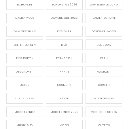
BOHO-STIL
BOHO-STYLE 2026
DAMENBEKLEIDUNG
DAMENMODE
DAMENMODE 2026
DAMEN SCHUHE
DAMENSCHUHE
DESIGNER
DESIGNER MÖBEL
DIETER BOHLEN
DIÄT
DSDS 2012
EINRICHTEN
FERNSEHEN
FRAU
GESUNDHEIT
HAARE
HOCHZEIT
JEANS
KOSMETIK
KÖRPER
LUXUSUHREN
MODE
MODETRENDS
MODE TRENDS
MODETRENDS 2026
MODISCHE UHREN
MUSIK & TV
MÖBEL
OUTFITS