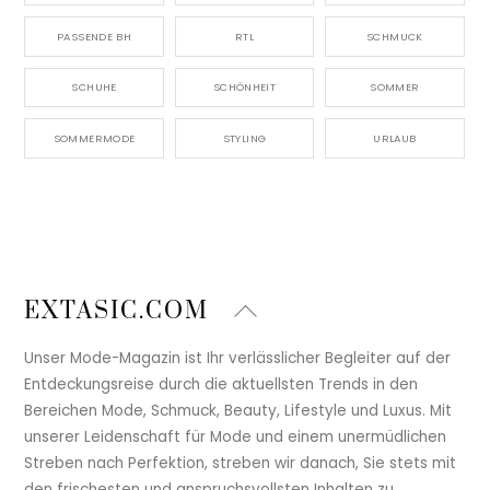
PASSENDE BH
RTL
SCHMUCK
SCHUHE
SCHÖNHEIT
SOMMER
SOMMERMODE
STYLING
URLAUB
Back
EXTASIC.COM
To
Top
Unser Mode-Magazin ist Ihr verlässlicher Begleiter auf der
Entdeckungsreise durch die aktuellsten Trends in den
Bereichen Mode, Schmuck, Beauty, Lifestyle und Luxus. Mit
unserer Leidenschaft für Mode und einem unermüdlichen
Streben nach Perfektion, streben wir danach, Sie stets mit
den frischesten und anspruchsvollsten Inhalten zu