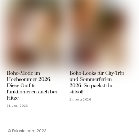
Boho-Mode im
Boho-Looks für City-Trip
Hochsommer 2026:
und Sommerferien
Diese Outfits
2026: So packst du
funktionieren auch bei
stilvoll
Hitze
24. JULI 2026
31. JULI 2026
© Extasic.com 2023