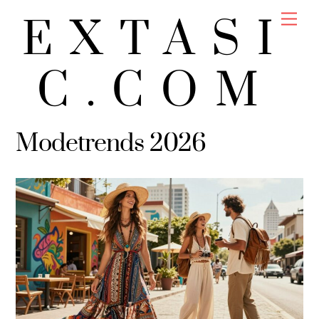
Skip
Men
EXTASI
to
content
C.COM
Modetrends 2026