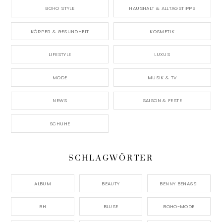
BOHO STYLE
HAUSHALT & ALLTAGSTIPPS
KÖRPER & GESUNDHEIT
KOSMETIK
LIFESTYLE
LUXUS
MODE
MUSIK & TV
NEWS
SAISON & FESTE
SCHUHE
SCHLAGWÖRTER
ALBUM
BEAUTY
BENNY BENASSI
BH
BLUSE
BOHO-MODE