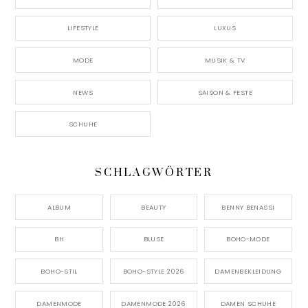
LIFESTYLE
LUXUS
MODE
MUSIK & TV
NEWS
SAISON & FESTE
SCHUHE
SCHLAGWÖRTER
ALBUM
BEAUTY
BENNY BENASSI
BH
BLUSE
BOHO-MODE
BOHO-STIL
BOHO-STYLE 2026
DAMENBEKLEIDUNG
DAMENMODE
DAMENMODE 2026
DAMEN SCHUHE