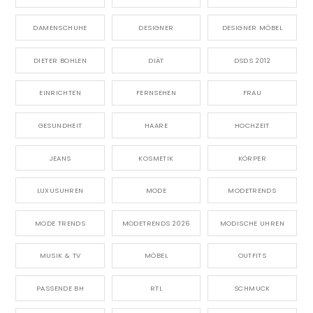
DAMENSCHUHE
DESIGNER
DESIGNER MÖBEL
DIETER BOHLEN
DIÄT
DSDS 2012
EINRICHTEN
FERNSEHEN
FRAU
GESUNDHEIT
HAARE
HOCHZEIT
JEANS
KOSMETIK
KÖRPER
LUXUSUHREN
MODE
MODETRENDS
MODE TRENDS
MODETRENDS 2026
MODISCHE UHREN
MUSIK & TV
MÖBEL
OUTFITS
PASSENDE BH
RTL
SCHMUCK