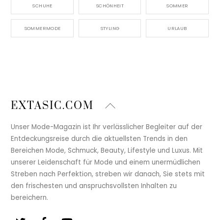
SCHUHE
SCHÖNHEIT
SOMMER
SOMMERMODE
STYLING
URLAUB
Back
EXTASIC.COM
To
Top
Unser Mode-Magazin ist Ihr verlässlicher Begleiter auf der
Entdeckungsreise durch die aktuellsten Trends in den
Bereichen Mode, Schmuck, Beauty, Lifestyle und Luxus. Mit
unserer Leidenschaft für Mode und einem unermüdlichen
Streben nach Perfektion, streben wir danach, Sie stets mit
den frischesten und anspruchsvollsten Inhalten zu
bereichern.
Twitter
Facebook
YouTube