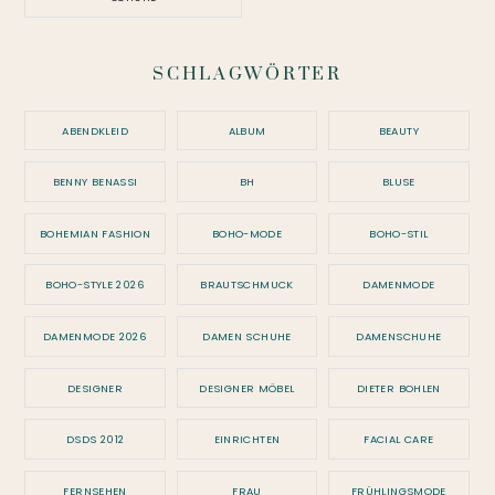
SCHLAGWÖRTER
ABENDKLEID
ALBUM
BEAUTY
BENNY BENASSI
BH
BLUSE
BOHEMIAN FASHION
BOHO-MODE
BOHO-STIL
BOHO-STYLE 2026
BRAUTSCHMUCK
DAMENMODE
DAMENMODE 2026
DAMEN SCHUHE
DAMENSCHUHE
DESIGNER
DESIGNER MÖBEL
DIETER BOHLEN
DSDS 2012
EINRICHTEN
FACIAL CARE
FERNSEHEN
FRAU
FRÜHLINGSMODE