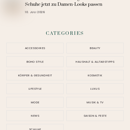
Schuhe jetzt zu Damen-Looks passen
10. JULI 2026
CATEGORIES
ACCESSOIRES
BEAUTY
BOHO STYLE
HAUSHALT & ALLTAGSTIPPS
KÖRPER & GESUNDHEIT
KOSMETIK
LIFESTYLE
LUXUS
MODE
MUSIK & TV
NEWS
SAISON & FESTE
SCHUHE