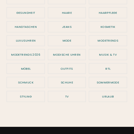
GESUNDHEIT
HAARE
HAARPFLEGE
HANDTASCHEN
JEANS
KOSMETIK
LUXUSUHREN
MODE
MODETRENDS
MODETRENDS 2026
MODISCHE UHREN
MUSIK & TV
MÖBEL
OUTFITS
RTL
SCHMUCK
SCHUHE
SOMMERMODE
STYLING
TV
URLAUB