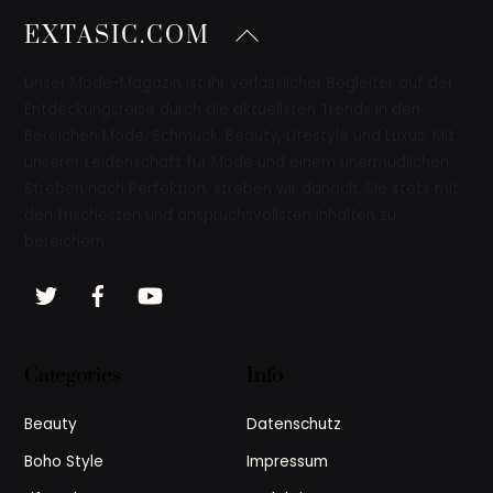
Back
EXTASIC.COM
To
Top
Unser Mode-Magazin ist Ihr verlässlicher Begleiter auf der
Entdeckungsreise durch die aktuellsten Trends in den
Bereichen Mode, Schmuck, Beauty, Lifestyle und Luxus. Mit
unserer Leidenschaft für Mode und einem unermüdlichen
Streben nach Perfektion, streben wir danach, Sie stets mit
den frischesten und anspruchsvollsten Inhalten zu
bereichern.
Twitter
Facebook
YouTube
Categories
Info
Beauty
Datenschutz
Boho Style
Impressum