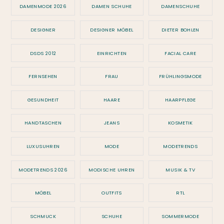
DAMENMODE 2026
DAMEN SCHUHE
DAMENSCHUHE
DESIGNER
DESIGNER MÖBEL
DIETER BOHLEN
DSDS 2012
EINRICHTEN
FACIAL CARE
FERNSEHEN
FRAU
FRÜHLINGSMODE
GESUNDHEIT
HAARE
HAARPFLEGE
HANDTASCHEN
JEANS
KOSMETIK
LUXUSUHREN
MODE
MODETRENDS
MODETRENDS 2026
MODISCHE UHREN
MUSIK & TV
MÖBEL
OUTFITS
RTL
SCHMUCK
SCHUHE
SOMMERMODE