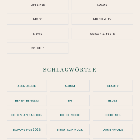
LIFESTYLE
LUXUS
MODE
MUSIK & TV
NEWS
SAISON & FESTE
SCHUHE
SCHLAGWÖRTER
ABENDKLEID
ALBUM
BEAUTY
BENNY BENASSI
BH
BLUSE
BOHEMIAN FASHION
BOHO-MODE
BOHO-STIL
BOHO-STYLE 2026
BRAUTSCHMUCK
DAMENMODE