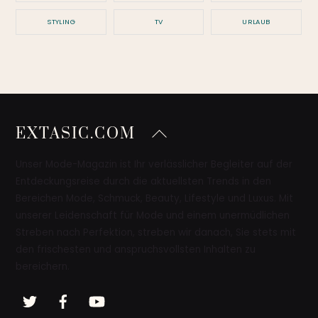
STYLING
TV
URLAUB
Back
EXTASIC.COM
To
Top
Unser Mode-Magazin ist Ihr verlässlicher Begleiter auf der
Entdeckungsreise durch die aktuellsten Trends in den
Bereichen Mode, Schmuck, Beauty, Lifestyle und Luxus. Mit
unserer Leidenschaft für Mode und einem unermüdlichen
Streben nach Perfektion, streben wir danach, Sie stets mit
den frischesten und anspruchsvollsten Inhalten zu
bereichern.
Twitter
Facebook
YouTube