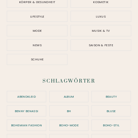
KÖRPER & GESUNDHEIT
KOSMETIK
LIFESTYLE
LUXUS
MODE
MUSIK & TV
NEWS
SAISON & FESTE
SCHUHE
SCHLAGWÖRTER
ABENDKLEID
ALBUM
BEAUTY
BENNY BENASSI
BH
BLUSE
BOHEMIAN FASHION
BOHO-MODE
BOHO-STIL