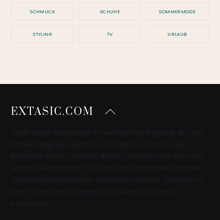
SCHMUCK
SCHUHE
SOMMERMODE
STYLING
TV
URLAUB
Back
EXTASIC.COM
To
Top
Unser Mode-Magazin ist Ihr verlässlicher Begleiter auf der
Entdeckungsreise durch die aktuellsten Trends in den
Bereichen Mode, Schmuck, Beauty, Lifestyle und Luxus. Mit
unserer Leidenschaft für Mode und einem unermüdlichen
Streben nach Perfektion, streben wir danach, Sie stets mit
den frischesten und anspruchsvollsten Inhalten zu
bereichern.