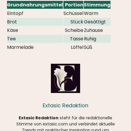
Grundnahrungsmittel
Portion
Stimmung
Eintopf
Schüssel
Warm
Brot
Stück
Gesättigt
Käse
Scheibe
Zuhause
Tee
Tasse
Ruhig
Marmelade
Löffel
Süß
Extasic Redaktion
Extasic Redaktion
steht für die redaktionelle
Stimme von extasic.com und verbindet aktuelle
Trends mit praktischer Inspiration rund um