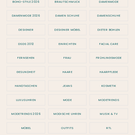
BOHO-STYLE 2026
BRAUTSCHMUCK
DAMENMODE
DAMENMODE 2026
DAMEN SCHUHE
DAMENSCHUHE
DESIGNER
DESIGNER MÖBEL
DIETER BOHLEN
DSDS 2012
EINRICHTEN
FACIAL CARE
FERNSEHEN
FRAU
FRÜHLINGSMODE
GESUNDHEIT
HAARE
HAARPFLEGE
HANDTASCHEN
JEANS
KOSMETIK
LUXUSUHREN
MODE
MODETRENDS
MODETRENDS 2026
MODISCHE UHREN
MUSIK & TV
MÖBEL
OUTFITS
RTL