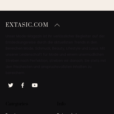
Back
EXTASIC.COM
To
Top
Unser Mode-Magazin ist Ihr verlässlicher Begleiter auf der
Entdeckungsreise durch die aktuellsten Trends in den
Bereichen Mode, Schmuck, Beauty, Lifestyle und Luxus. Mit
unserer Leidenschaft für Mode und einem unermüdlichen
Streben nach Perfektion, streben wir danach, Sie stets mit
den frischesten und anspruchsvollsten Inhalten zu
bereichern.
Twitter
Facebook
YouTube
Categories
Info