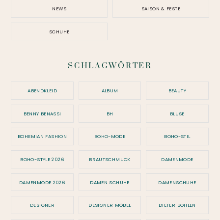
NEWS
SAISON & FESTE
SCHUHE
SCHLAGWÖRTER
ABENDKLEID
ALBUM
BEAUTY
BENNY BENASSI
BH
BLUSE
BOHEMIAN FASHION
BOHO-MODE
BOHO-STIL
BOHO-STYLE 2026
BRAUTSCHMUCK
DAMENMODE
DAMENMODE 2026
DAMEN SCHUHE
DAMENSCHUHE
DESIGNER
DESIGNER MÖBEL
DIETER BOHLEN