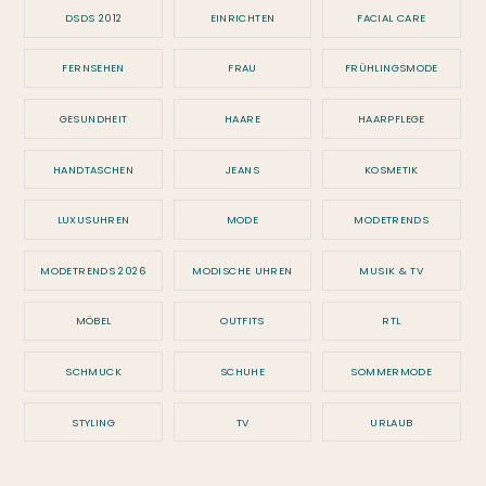
DSDS 2012
EINRICHTEN
FACIAL CARE
FERNSEHEN
FRAU
FRÜHLINGSMODE
GESUNDHEIT
HAARE
HAARPFLEGE
HANDTASCHEN
JEANS
KOSMETIK
LUXUSUHREN
MODE
MODETRENDS
MODETRENDS 2026
MODISCHE UHREN
MUSIK & TV
MÖBEL
OUTFITS
RTL
SCHMUCK
SCHUHE
SOMMERMODE
STYLING
TV
URLAUB