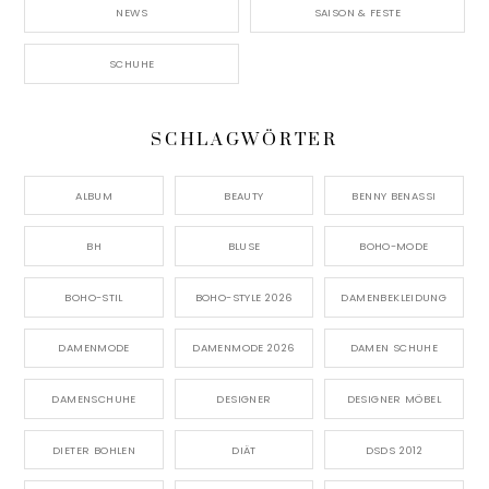
NEWS
SAISON & FESTE
SCHUHE
SCHLAGWÖRTER
ALBUM
BEAUTY
BENNY BENASSI
BH
BLUSE
BOHO-MODE
BOHO-STIL
BOHO-STYLE 2026
DAMENBEKLEIDUNG
DAMENMODE
DAMENMODE 2026
DAMEN SCHUHE
DAMENSCHUHE
DESIGNER
DESIGNER MÖBEL
DIETER BOHLEN
DIÄT
DSDS 2012