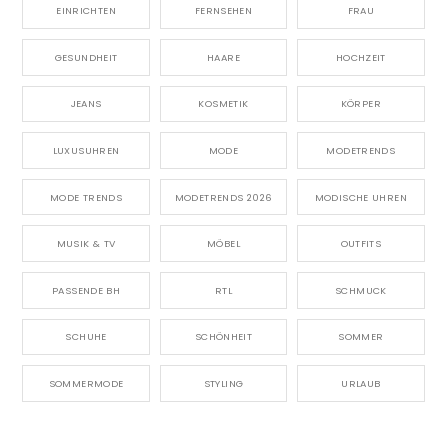
EINRICHTEN
FERNSEHEN
FRAU
GESUNDHEIT
HAARE
HOCHZEIT
JEANS
KOSMETIK
KÖRPER
LUXUSUHREN
MODE
MODETRENDS
MODE TRENDS
MODETRENDS 2026
MODISCHE UHREN
MUSIK & TV
MÖBEL
OUTFITS
PASSENDE BH
RTL
SCHMUCK
SCHUHE
SCHÖNHEIT
SOMMER
SOMMERMODE
STYLING
URLAUB