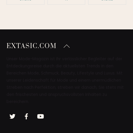
Back
EXTASIC.COM
To
Top
Unser Mode-Magazin ist Ihr verlässlicher Begleiter auf der
Entdeckungsreise durch die aktuellsten Trends in den
Bereichen Mode, Schmuck, Beauty, Lifestyle und Luxus. Mit
unserer Leidenschaft für Mode und einem unermüdlichen
Streben nach Perfektion, streben wir danach, Sie stets mit
den frischesten und anspruchsvollsten Inhalten zu
bereichern.
Twitter
Facebook
YouTube