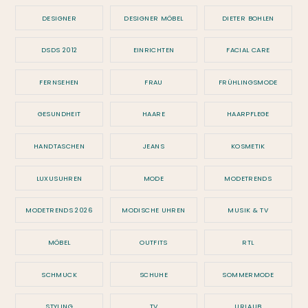
DESIGNER
DESIGNER MÖBEL
DIETER BOHLEN
DSDS 2012
EINRICHTEN
FACIAL CARE
FERNSEHEN
FRAU
FRÜHLINGSMODE
GESUNDHEIT
HAARE
HAARPFLEGE
HANDTASCHEN
JEANS
KOSMETIK
LUXUSUHREN
MODE
MODETRENDS
MODETRENDS 2026
MODISCHE UHREN
MUSIK & TV
MÖBEL
OUTFITS
RTL
SCHMUCK
SCHUHE
SOMMERMODE
STYLING
TV
URLAUB