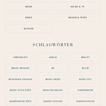
MODE
MUSIK & TV
NEWS
SAISON & FESTE
SCHUHE
SCHLAGWÖRTER
ABENDKLEID
ALBUM
BEAUTY
BENNY BENASSI
BH
BLUSE
BOHEMIAN FASHION
BOHO-MODE
BOHO-STIL
BOHO-STYLE 2026
BRAUTSCHMUCK
DAMENMODE
DAMENMODE 2026
DAMEN SCHUHE
DAMENSCHUHE