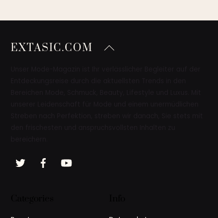
Back
EXTASIC.COM
To
Top
Unser Mode-Magazin ist Ihr verlässlicher Begleiter auf der
Entdeckungsreise durch die aktuellsten Trends in den
Bereichen Mode, Schmuck, Beauty, Lifestyle und Luxus. Mit
unserer Leidenschaft für Mode und einem unermüdlichen
Streben nach Perfektion, streben wir danach, Sie stets mit
den frischesten und anspruchsvollsten Inhalten zu
bereichern.
Twitter
Facebook
YouTube
Categories
Info