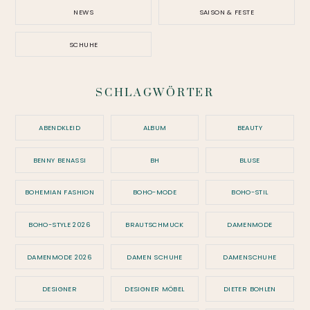
NEWS
SAISON & FESTE
SCHUHE
SCHLAGWÖRTER
ABENDKLEID
ALBUM
BEAUTY
BENNY BENASSI
BH
BLUSE
BOHEMIAN FASHION
BOHO-MODE
BOHO-STIL
BOHO-STYLE 2026
BRAUTSCHMUCK
DAMENMODE
DAMENMODE 2026
DAMEN SCHUHE
DAMENSCHUHE
DESIGNER
DESIGNER MÖBEL
DIETER BOHLEN