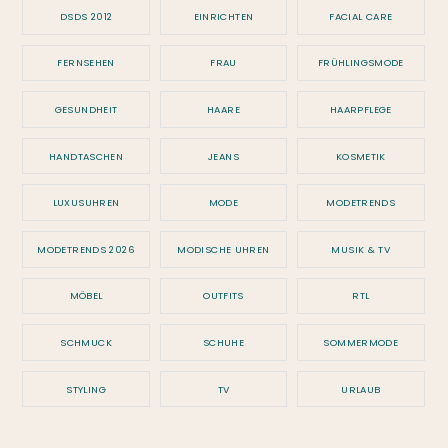
DSDS 2012
EINRICHTEN
FACIAL CARE
FERNSEHEN
FRAU
FRÜHLINGSMODE
GESUNDHEIT
HAARE
HAARPFLEGE
HANDTASCHEN
JEANS
KOSMETIK
LUXUSUHREN
MODE
MODETRENDS
MODETRENDS 2026
MODISCHE UHREN
MUSIK & TV
MÖBEL
OUTFITS
RTL
SCHMUCK
SCHUHE
SOMMERMODE
STYLING
TV
URLAUB