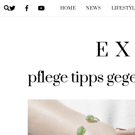
Skip
Twitter
Facebook
YouTube
Search
HOME
NEWS
LIFESTY
to
content
EX
pflege tipps ge