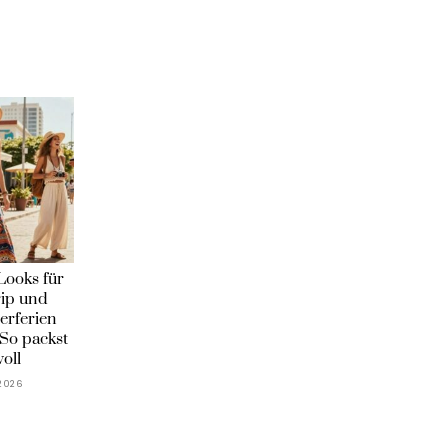
Looks für
rip und
rferien
So packst
voll
 2026