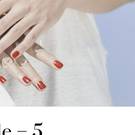
e – 5