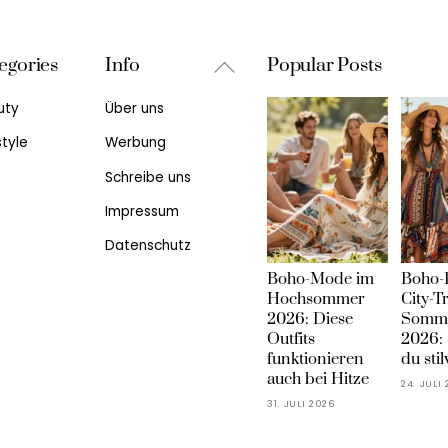
Back
egories
Info
Popular Posts
To
uty
Über uns
Top
style
Werbung
Schreibe uns
Impressum
Datenschutz
Boho-Mode im
Boho-
Hochsommer
City-T
2026: Diese
Somme
Outfits
2026: 
funktionieren
du stil
auch bei Hitze
24. JULI
31. JULI 2026