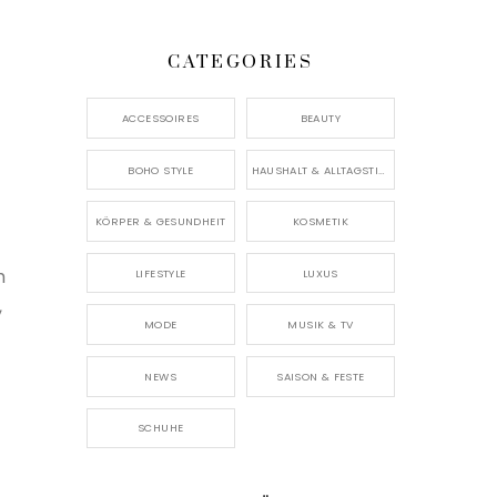
CATEGORIES
ACCESSOIRES
BEAUTY
BOHO STYLE
HAUSHALT & ALLTAGSTIPPS
KÖRPER & GESUNDHEIT
KOSMETIK
h
LIFESTYLE
LUXUS
,
MODE
MUSIK & TV
NEWS
SAISON & FESTE
SCHUHE