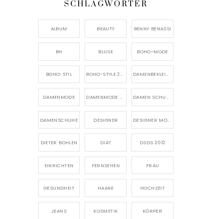
SCHLAGWÖRTER
ALBUM
BEAUTY
BENNY BENASSI
BH
BLUSE
BOHO-MODE
BOHO-STIL
BOHO-STYLE 2026
DAMENBEKLEIDUNG
DAMENMODE
DAMENMODE 2026
DAMEN SCHUHE
DAMENSCHUHE
DESIGNER
DESIGNER MÖBEL
DIETER BOHLEN
DIÄT
DSDS 2012
EINRICHTEN
FERNSEHEN
FRAU
GESUNDHEIT
HAARE
HOCHZEIT
JEANS
KOSMETIK
KÖRPER