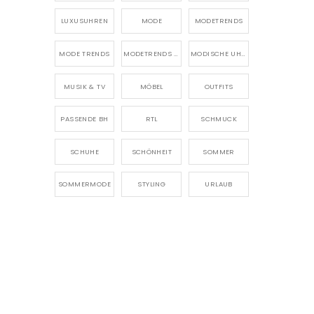
LUXUSUHREN
MODE
MODETRENDS
MODE TRENDS
MODETRENDS 2026
MODISCHE UHREN
MUSIK & TV
MÖBEL
OUTFITS
PASSENDE BH
RTL
SCHMUCK
SCHUHE
SCHÖNHEIT
SOMMER
SOMMERMODE
STYLING
URLAUB