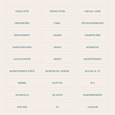
DSDS 2012
EINRICHTEN
FACIAL CARE
FERNSEHEN
FRAU
FRÜHLINGSMODE
GESUNDHEIT
HAARE
HAARPFLEGE
HANDTASCHEN
JEANS
KOSMETIK
LUXUSUHREN
MODE
MODETRENDS
MODETRENDS 2026
MODISCHE UHREN
MUSIK & TV
MÖBEL
OUTFITS
RTL
SCHMUCK
SCHUHE
SOMMERMODE
STYLING
TV
URLAUB