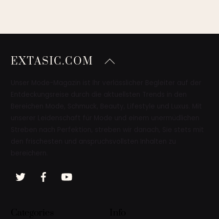
Back
EXTASIC.COM
To
Top
Unser Mode-Magazin ist Ihr verlässlicher Begleiter auf der
Entdeckungsreise durch die aktuellsten Trends in den
Bereichen Mode, Schmuck, Beauty, Lifestyle und Luxus. Mit
unserer Leidenschaft für Mode und einem unermüdlichen
Streben nach Perfektion, streben wir danach, Sie stets mit
den frischesten und anspruchsvollsten Inhalten zu
bereichern.
Twitter
Facebook
YouTube
Categories
Info