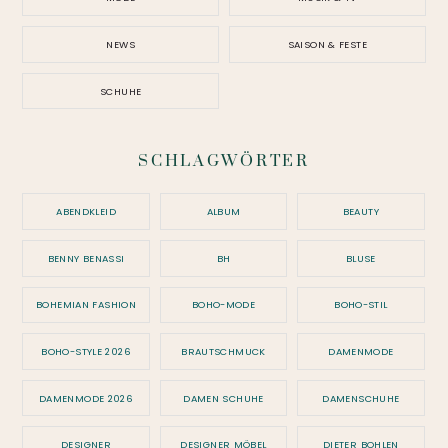
NEWS
SAISON & FESTE
SCHUHE
SCHLAGWÖRTER
ABENDKLEID
ALBUM
BEAUTY
BENNY BENASSI
BH
BLUSE
BOHEMIAN FASHION
BOHO-MODE
BOHO-STIL
BOHO-STYLE 2026
BRAUTSCHMUCK
DAMENMODE
DAMENMODE 2026
DAMEN SCHUHE
DAMENSCHUHE
DESIGNER
DESIGNER MÖBEL
DIETER BOHLEN