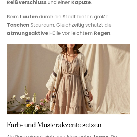
Reißverschluss
und einer
Kapuze
.
Beim
Laufen
durch die Stadt bieten große
Taschen
Stauraum. Gleichzeitig schützt die
atmungsaktive
Hülle vor leichtem
Regen
.
Farb- und Musterakzente setzen
Als Basis eignet sich eine klassische
Jeans
. Sie