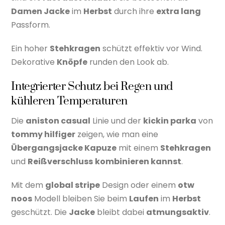
Damen Jacke
im
Herbst
durch ihre
extra lang
Passform.
Ein hoher
Stehkragen
schützt effektiv vor Wind.
Dekorative
Knöpfe
runden den Look ab.
Integrierter Schutz bei Regen und
kühleren Temperaturen
Die
aniston casual
Linie und der
kickin parka
von
tommy hilfiger
zeigen, wie man eine
Übergangsjacke Kapuze
mit einem
Stehkragen
und
Reißverschluss
kombinieren kannst
.
Mit dem
global stripe
Design oder einem
otw
noos
Modell bleiben Sie beim
Laufen
im
Herbst
geschützt. Die
Jacke
bleibt dabei
atmungsaktiv
.