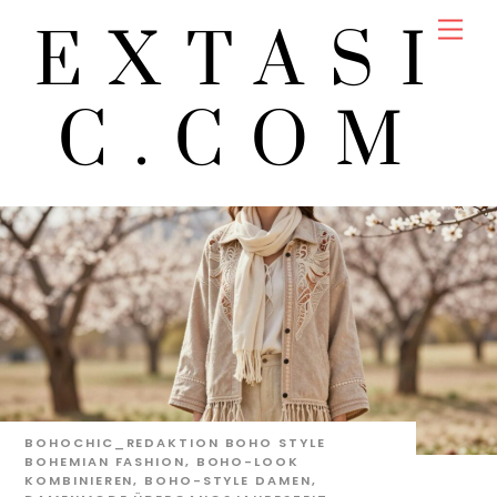
Skip
Men
EXTASI
to
content
C.COM
BOHOCHIC_REDAKTION
BOHO STYLE
BOHEMIAN FASHION
,
BOHO-LOOK
KOMBINIEREN
,
BOHO-STYLE DAMEN
,