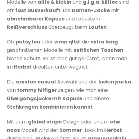
Modelle von
alife & kickin
und
g.i.g.a. killtec
sind
oft
fast ausverkauft
. Die
Damen-Jacke
mit
abnehmbarer Kapuze
und robustem
Reißverschluss
überzeugt beim
Laufen
.
Ob
patsy lou
oder
wmn qltd
, die
extra lang
geschnittenen Modelle mit
seitlichen Taschen
bieten Schutz. So ist man gut gerüstet, wenn man
im
Herbst
draußen unterwegs ist.
Die
aniston casual
Auswahl und der
kickin parka
von
tommy hilfiger
zeigen, wie man eine
Übergangsjacke mit Kapuze
und einem
Stehkragen
kombinieren kannst
.
Mit dem
global stripe
Design oder einem
otw
noos
Modell wird der
Sommer
-Look im
Herbst
durch eine
Jacke
ergänzt. Sie ist
atmungsaktiv