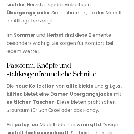
sind das Herzstück jeder vielseitigen
Übergangsjacke
. Sie bestimmen, ob das Modell
im Alltag überzeugt.
Im
Sommer
und
Herbst
sind diese Elemente
besonders wichtig. Sie sorgen für Komfort bei
jedem Wetter.
Passform, Knöpfe und
stehkragenfreundliche Schnitte
Die
neue Kollektion
von
alife kickin
und
g.i.g.a.
killtec
bietet eine
Damen Übergangsjacke
mit
seitlichen Taschen
. Diese bieten praktischen
Stauraum für Schlüssel oder das Handy.
Ein
patsy lou
Modell oder ein
wmn qltd
Design
sind oft
fast ausverkauft
. Sie bestechen als