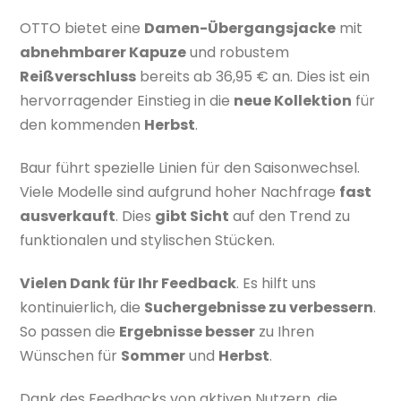
OTTO bietet eine
Damen-Übergangsjacke
mit
abnehmbarer Kapuze
und robustem
Reißverschluss
bereits ab 36,95 € an. Dies ist ein
hervorragender Einstieg in die
neue Kollektion
für
den kommenden
Herbst
.
Baur führt spezielle Linien für den Saisonwechsel.
Viele Modelle sind aufgrund hoher Nachfrage
fast
ausverkauft
. Dies
gibt Sicht
auf den Trend zu
funktionalen und stylischen Stücken.
Vielen Dank für Ihr Feedback
. Es hilft uns
kontinuierlich, die
Suchergebnisse zu verbessern
.
So passen die
Ergebnisse besser
zu Ihren
Wünschen für
Sommer
und
Herbst
.
Dank des Feedbacks von aktiven Nutzern, die