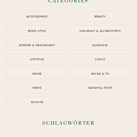
CATEGORIES
ACCESSOIRES
BEAUTY
BOHO STYLE
HAUSHALT & ALLTAGSTIPPS
KÖRPER & GESUNDHEIT
KOSMETIK
LIFESTYLE
LUXUS
MODE
MUSIK & TV
NEWS
SAISON & FESTE
SCHUHE
SCHLAGWÖRTER