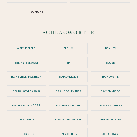
SCHUHE
SCHLAGWÖRTER
ABENDKLEID
ALBUM
BEAUTY
BENNY BENASSI
BH
BLUSE
BOHEMIAN FASHION
BOHO-MODE
BOHO-STIL
BOHO-STYLE 2026
BRAUTSCHMUCK
DAMENMODE
DAMENMODE 2026
DAMEN SCHUHE
DAMENSCHUHE
DESIGNER
DESIGNER MÖBEL
DIETER BOHLEN
DSDS 2012
EINRICHTEN
FACIAL CARE