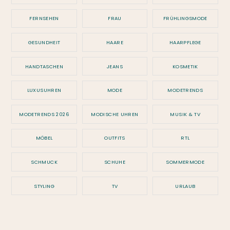
FERNSEHEN
FRAU
FRÜHLINGSMODE
GESUNDHEIT
HAARE
HAARPFLEGE
HANDTASCHEN
JEANS
KOSMETIK
LUXUSUHREN
MODE
MODETRENDS
MODETRENDS 2026
MODISCHE UHREN
MUSIK & TV
MÖBEL
OUTFITS
RTL
SCHMUCK
SCHUHE
SOMMERMODE
STYLING
TV
URLAUB