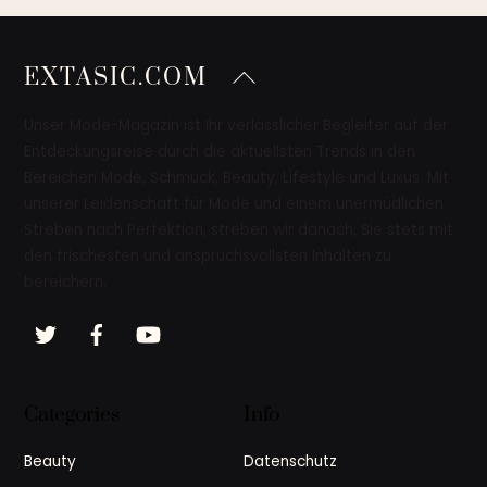
Back
EXTASIC.COM
To
Top
Unser Mode-Magazin ist Ihr verlässlicher Begleiter auf der
Entdeckungsreise durch die aktuellsten Trends in den
Bereichen Mode, Schmuck, Beauty, Lifestyle und Luxus. Mit
unserer Leidenschaft für Mode und einem unermüdlichen
Streben nach Perfektion, streben wir danach, Sie stets mit
den frischesten und anspruchsvollsten Inhalten zu
bereichern.
Twitter
Facebook
YouTube
Categories
Info
Beauty
Datenschutz