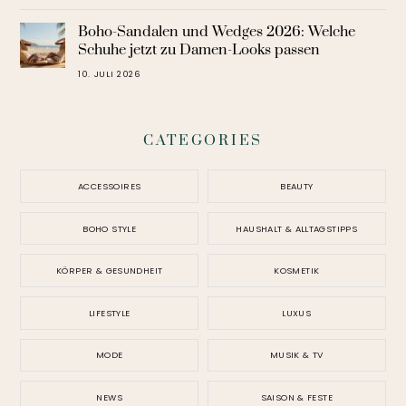
Boho-Sandalen und Wedges 2026: Welche
Schuhe jetzt zu Damen-Looks passen
10. JULI 2026
CATEGORIES
ACCESSOIRES
BEAUTY
BOHO STYLE
HAUSHALT & ALLTAGSTIPPS
KÖRPER & GESUNDHEIT
KOSMETIK
LIFESTYLE
LUXUS
MODE
MUSIK & TV
NEWS
SAISON & FESTE