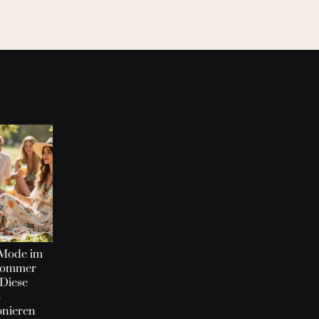
Mode im
sommer
 Diese
s
onieren