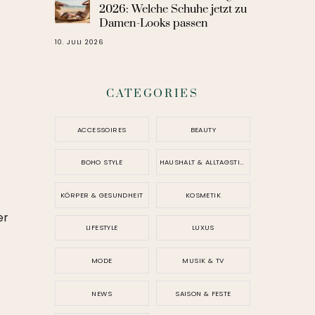
2026: Welche Schuhe jetzt zu
Damen-Looks passen
10. JULI 2026
CATEGORIES
ACCESSOIRES
BEAUTY
BOHO STYLE
HAUSHALT & ALLTAGSTIPPS
KÖRPER & GESUNDHEIT
KOSMETIK
er
LIFESTYLE
LUXUS
MODE
MUSIK & TV
NEWS
SAISON & FESTE