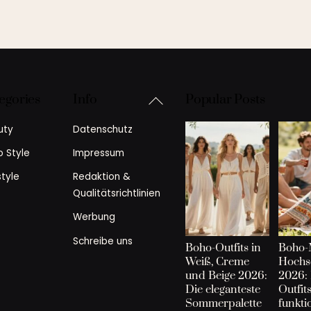
Back
egories
Info
Popular Posts
To
uty
Datenschutz
Top
 Style
Impressum
style
Redaktion &
Qualitätsrichtlinien
Werbung
Schreibe uns
Boho-Outfits in
Boho-
Weiß, Creme
Hoch
und Beige 2026:
2026:
Die eleganteste
Outfit
Sommerpalette
funkti