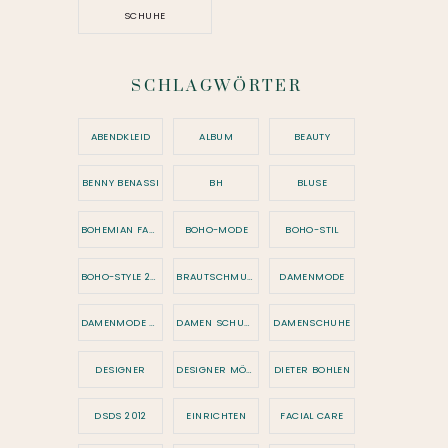
SCHUHE
SCHLAGWÖRTER
ABENDKLEID
ALBUM
BEAUTY
BENNY BENASSI
BH
BLUSE
BOHEMIAN FASHION
BOHO-MODE
BOHO-STIL
BOHO-STYLE 2026
BRAUTSCHMUCK
DAMENMODE
DAMENMODE 2026
DAMEN SCHUHE
DAMENSCHUHE
DESIGNER
DESIGNER MÖBEL
DIETER BOHLEN
DSDS 2012
EINRICHTEN
FACIAL CARE