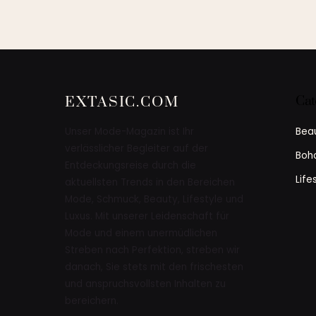
Cat
EXTASIC.COM
Bea
Unser Mode-Magazin ist Ihr
verlässlicher Begleiter auf der
Boho
Entdeckungsreise durch die
Life
aktuellsten Trends in den Bereichen
Mode, Schmuck, Beauty, Lifestyle und
Luxus. Mit unserer Leidenschaft für
Mode und einem unermüdlichen
Streben nach Perfektion, streben wir
danach, Sie stets mit den frischesten
und anspruchsvollsten Inhalten zu
bereichern.