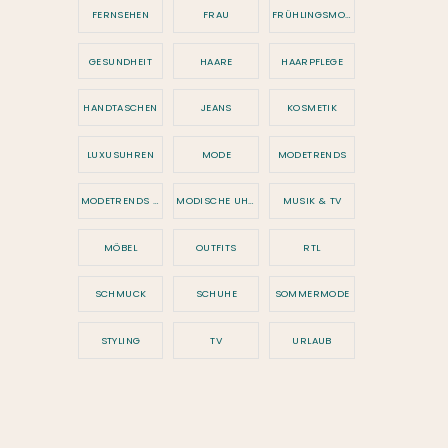
FERNSEHEN
FRAU
FRÜHLINGSMODE
GESUNDHEIT
HAARE
HAARPFLEGE
HANDTASCHEN
JEANS
KOSMETIK
LUXUSUHREN
MODE
MODETRENDS
MODETRENDS 2026
MODISCHE UHREN
MUSIK & TV
MÖBEL
OUTFITS
RTL
SCHMUCK
SCHUHE
SOMMERMODE
STYLING
TV
URLAUB