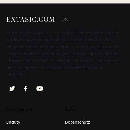
Back
EXTASIC.COM
To
Top
Unser Mode-Magazin ist Ihr verlässlicher Begleiter auf der
Entdeckungsreise durch die aktuellsten Trends in den
Bereichen Mode, Schmuck, Beauty, Lifestyle und Luxus. Mit
unserer Leidenschaft für Mode und einem unermüdlichen
Streben nach Perfektion, streben wir danach, Sie stets mit
den frischesten und anspruchsvollsten Inhalten zu
bereichern.
Twitter
Facebook
YouTube
Categories
Info
Beauty
Datenschutz