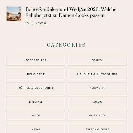
Boho-Sandalen und Wedges 2026: Welche
Schuhe jetzt zu Damen-Looks passen
10. JULI 2026
CATEGORIES
ACCESSOIRES
BEAUTY
BOHO STYLE
HAUSHALT & ALLTAGSTIPPS
KÖRPER & GESUNDHEIT
KOSMETIK
LIFESTYLE
LUXUS
MODE
MUSIK & TV
NEWS
SAISON & FESTE