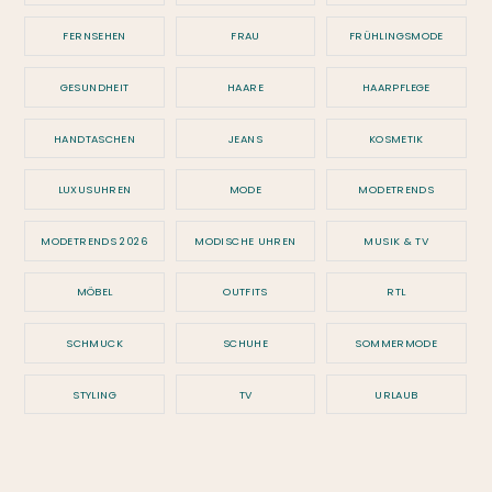
FERNSEHEN
FRAU
FRÜHLINGSMODE
GESUNDHEIT
HAARE
HAARPFLEGE
HANDTASCHEN
JEANS
KOSMETIK
LUXUSUHREN
MODE
MODETRENDS
MODETRENDS 2026
MODISCHE UHREN
MUSIK & TV
MÖBEL
OUTFITS
RTL
SCHMUCK
SCHUHE
SOMMERMODE
STYLING
TV
URLAUB