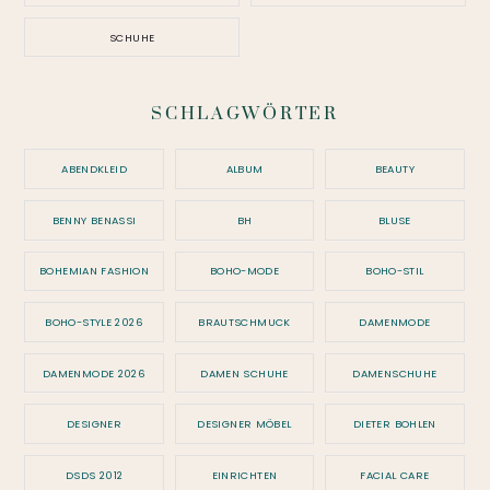
SCHUHE
SCHLAGWÖRTER
ABENDKLEID
ALBUM
BEAUTY
BENNY BENASSI
BH
BLUSE
BOHEMIAN FASHION
BOHO-MODE
BOHO-STIL
BOHO-STYLE 2026
BRAUTSCHMUCK
DAMENMODE
DAMENMODE 2026
DAMEN SCHUHE
DAMENSCHUHE
DESIGNER
DESIGNER MÖBEL
DIETER BOHLEN
DSDS 2012
EINRICHTEN
FACIAL CARE