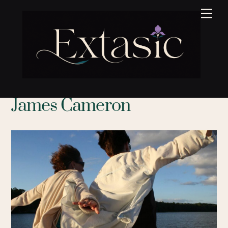
Skip
Men
to
content
James Cameron