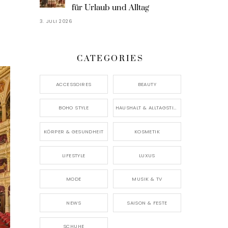
für Urlaub und Alltag
3. JULI 2026
CATEGORIES
ACCESSOIRES
BEAUTY
BOHO STYLE
HAUSHALT & ALLTAGSTIPPS
KÖRPER & GESUNDHEIT
KOSMETIK
LIFESTYLE
LUXUS
MODE
MUSIK & TV
NEWS
SAISON & FESTE
SCHUHE