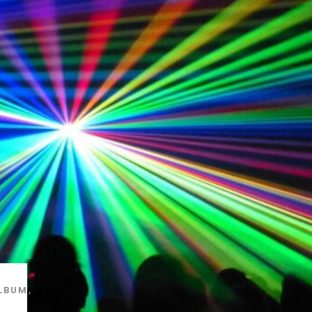
ALBUM
,