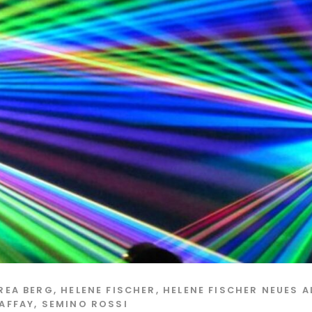
REA BERG
,
HELENE FISCHER
,
HELENE FISCHER NEUES 
AFFAY
,
SEMINO ROSSI