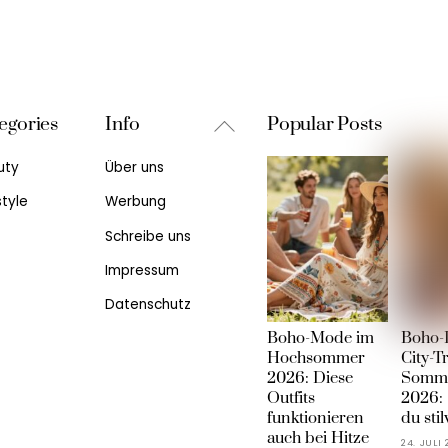
Back
egories
Info
Popular Posts
To
uty
Über uns
Top
style
Werbung
Schreibe uns
Impressum
Datenschutz
Boho-Mode im
Boho-
Hochsommer
City-T
2026: Diese
Somme
Outfits
2026: 
funktionieren
du stil
auch bei Hitze
24. JULI