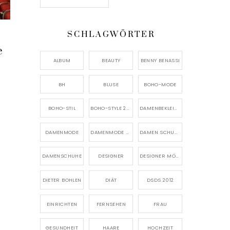
SCHLAGWÖRTER
e
ALBUM
BEAUTY
BENNY BENASSI
BH
BLUSE
BOHO-MODE
BOHO-STIL
BOHO-STYLE 2026
DAMENBEKLEIDUNG
DAMENMODE
DAMENMODE 2026
DAMEN SCHUHE
DAMENSCHUHE
DESIGNER
DESIGNER MÖBEL
DIETER BOHLEN
DIÄT
DSDS 2012
EINRICHTEN
FERNSEHEN
FRAU
GESUNDHEIT
HAARE
HOCHZEIT