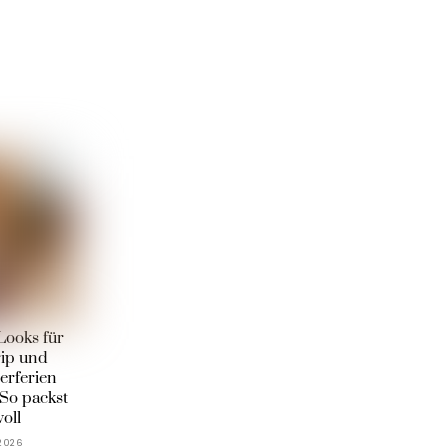
Looks für
rip und
rferien
So packst
voll
 2026