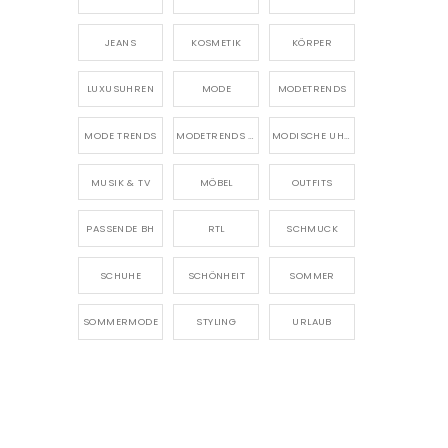
JEANS
KOSMETIK
KÖRPER
LUXUSUHREN
MODE
MODETRENDS
MODE TRENDS
MODETRENDS 2026
MODISCHE UHREN
MUSIK & TV
MÖBEL
OUTFITS
PASSENDE BH
RTL
SCHMUCK
SCHUHE
SCHÖNHEIT
SOMMER
SOMMERMODE
STYLING
URLAUB