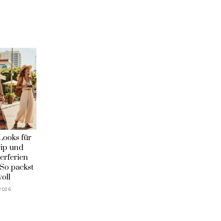
Looks für
rip und
rferien
So packst
voll
 2026