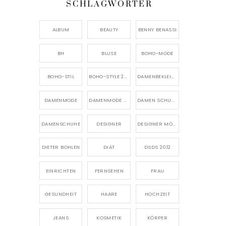
SCHLAGWÖRTER
ALBUM
BEAUTY
BENNY BENASSI
BH
BLUSE
BOHO-MODE
BOHO-STIL
BOHO-STYLE 2026
DAMENBEKLEIDUNG
DAMENMODE
DAMENMODE 2026
DAMEN SCHUHE
DAMENSCHUHE
DESIGNER
DESIGNER MÖBEL
DIETER BOHLEN
DIÄT
DSDS 2012
EINRICHTEN
FERNSEHEN
FRAU
GESUNDHEIT
HAARE
HOCHZEIT
JEANS
KOSMETIK
KÖRPER