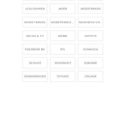
LUXUSUHREN
MODE
MODETRENDS
MODE TRENDS
MODETRENDS 2026
MODISCHE UHREN
MUSIK & TV
MÖBEL
OUTFITS
PASSENDE BH
RTL
SCHMUCK
SCHUHE
SCHÖNHEIT
SOMMER
SOMMERMODE
STYLING
URLAUB