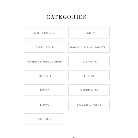
CATEGORIES
ACCESSOIRES
BEAUTY
BOHO STYLE
HAUSHALT & ALLTAGSTIPPS
KÖRPER & GESUNDHEIT
KOSMETIK
LIFESTYLE
LUXUS
MODE
MUSIK & TV
NEWS
SAISON & FESTE
SCHUHE