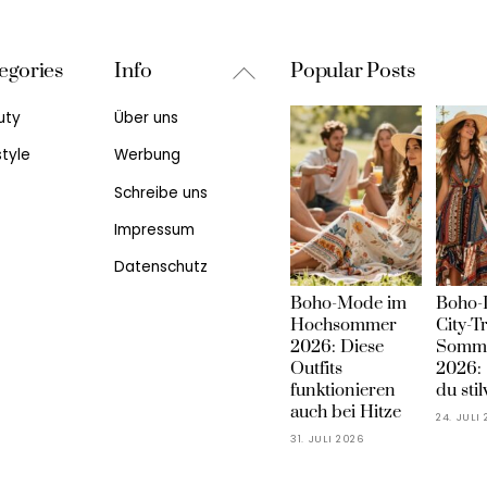
Back
egories
Info
Popular Posts
To
uty
Über uns
Top
style
Werbung
Schreibe uns
Impressum
Datenschutz
Boho-Mode im
Boho-
Hochsommer
City-T
2026: Diese
Somme
Outfits
2026: 
funktionieren
du stil
auch bei Hitze
24. JULI
31. JULI 2026