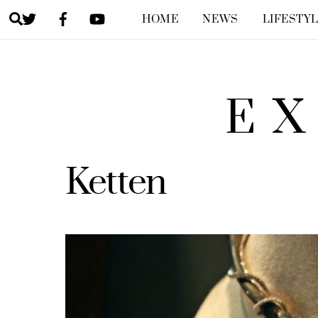
Skip
Twitter
Facebook
YouTube
Search
HOME
NEWS
LIFESTY
to
content
EX
Ketten