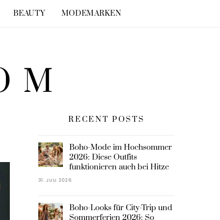
BEAUTY
MODEMARKEN
COM
RECENT POSTS
Boho-Mode im Hochsommer
2026: Diese Outfits
funktionieren auch bei Hitze
31. JULI 2026
Boho-Looks für City-Trip und
Sommerferien 2026: So