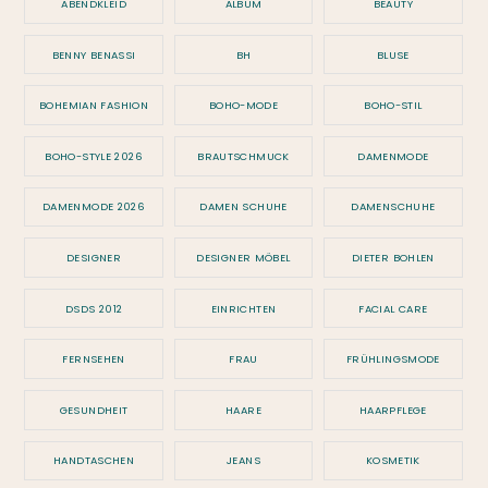
ABENDKLEID
ALBUM
BEAUTY
BENNY BENASSI
BH
BLUSE
BOHEMIAN FASHION
BOHO-MODE
BOHO-STIL
BOHO-STYLE 2026
BRAUTSCHMUCK
DAMENMODE
DAMENMODE 2026
DAMEN SCHUHE
DAMENSCHUHE
DESIGNER
DESIGNER MÖBEL
DIETER BOHLEN
DSDS 2012
EINRICHTEN
FACIAL CARE
FERNSEHEN
FRAU
FRÜHLINGSMODE
GESUNDHEIT
HAARE
HAARPFLEGE
HANDTASCHEN
JEANS
KOSMETIK