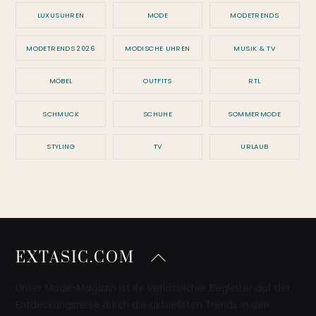
LUXUSUHREN
MODE
MODETRENDS
MODETRENDS 2026
MODISCHE UHREN
MUSIK & TV
MÖBEL
OUTFITS
RTL
SCHMUCK
SCHUHE
SOMMERMODE
STYLING
TV
URLAUB
Back
EXTASIC.COM
To
Top
Unser Mode-Magazin ist Ihr verlässlicher Begleiter auf der
Entdeckungsreise durch die aktuellsten Trends in den