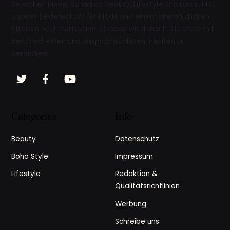
Bereichen Mode, Schmuck, Beauty, Lifestyle und Luxus. Mit
unserer Leidenschaft für Mode und einem unermüdlichen
Streben nach Perfektion, streben wir danach, Sie stets mit
den frischesten und anspruchsvollsten Inhalten zu
bereichern.
Twitter
Facebook
YouTube
Categories
Info
Beauty
Datenschutz
Boho Style
Impressum
Lifestyle
Redaktion &
Qualitätsrichtlinien
Werbung
Schreibe uns