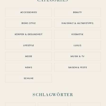
CATEGORIES
ACCESSOIRES
BEAUTY
BOHO STYLE
HAUSHALT & ALLTAGSTIPPS
KÖRPER & GESUNDHEIT
KOSMETIK
LIFESTYLE
LUXUS
MODE
MUSIK & TV
NEWS
SAISON & FESTE
SCHUHE
SCHLAGWÖRTER