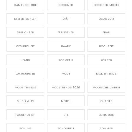
DAMENSCHUHE
DESIGNER
DESIGNER MÖBEL
DIETER BOHLEN
DIÄT
DSDS 2012
EINRICHTEN
FERNSEHEN
FRAU
GESUNDHEIT
HAARE
HOCHZEIT
JEANS
KOSMETIK
KÖRPER
LUXUSUHREN
MODE
MODETRENDS
MODE TRENDS
MODETRENDS 2026
MODISCHE UHREN
MUSIK & TV
MÖBEL
OUTFITS
PASSENDE BH
RTL
SCHMUCK
SCHUHE
SCHÖNHEIT
SOMMER