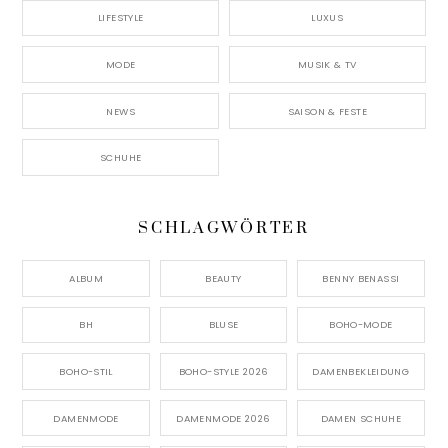
LIFESTYLE
LUXUS
MODE
MUSIK & TV
NEWS
SAISON & FESTE
SCHUHE
SCHLAGWÖRTER
ALBUM
BEAUTY
BENNY BENASSI
BH
BLUSE
BOHO-MODE
BOHO-STIL
BOHO-STYLE 2026
DAMENBEKLEIDUNG
DAMENMODE
DAMENMODE 2026
DAMEN SCHUHE