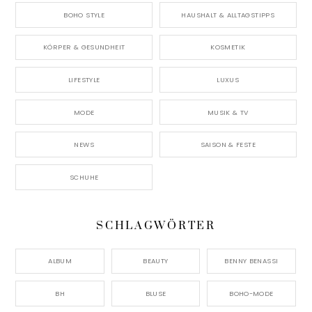
BOHO STYLE
HAUSHALT & ALLTAGSTIPPS
KÖRPER & GESUNDHEIT
KOSMETIK
LIFESTYLE
LUXUS
MODE
MUSIK & TV
NEWS
SAISON & FESTE
SCHUHE
SCHLAGWÖRTER
ALBUM
BEAUTY
BENNY BENASSI
BH
BLUSE
BOHO-MODE