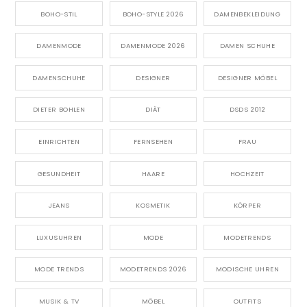
BOHO-STIL
BOHO-STYLE 2026
DAMENBEKLEIDUNG
DAMENMODE
DAMENMODE 2026
DAMEN SCHUHE
DAMENSCHUHE
DESIGNER
DESIGNER MÖBEL
DIETER BOHLEN
DIÄT
DSDS 2012
EINRICHTEN
FERNSEHEN
FRAU
GESUNDHEIT
HAARE
HOCHZEIT
JEANS
KOSMETIK
KÖRPER
LUXUSUHREN
MODE
MODETRENDS
MODE TRENDS
MODETRENDS 2026
MODISCHE UHREN
MUSIK & TV
MÖBEL
OUTFITS